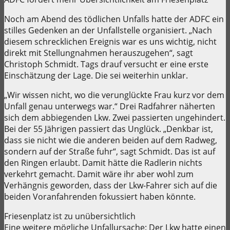
Noch am Abend des tödlichen Unfalls hatte der ADFC ein
stilles Gedenken an der Unfallstelle organisiert. „Nach
diesem schrecklichen Ereignis war es uns wichtig, nicht
direkt mit Stellungnahmen herauszugehen“, sagt
Christoph Schmidt. Tags drauf versucht er eine erste
Einschätzung der Lage. Die sei weiterhin unklar.
„Wir wissen nicht, wo die verunglückte Frau kurz vor dem
Unfall genau unterwegs war.“ Drei Radfahrer näherten
sich dem abbiegenden Lkw. Zwei passierten ungehindert.
Bei der 55 Jährigen passiert das Unglück. „Denkbar ist,
dass sie nicht wie die anderen beiden auf dem Radweg,
sondern auf der Straße fuhr“, sagt Schmidt. Das ist auf
den Ringen erlaubt. Damit hätte die Radlerin nichts
verkehrt gemacht. Damit wäre ihr aber wohl zum
Verhängnis geworden, dass der Lkw-Fahrer sich auf die
beiden Voranfahrenden fokussiert haben könnte.
Friesenplatz ist zu unübersichtlich
Eine weitere mögliche Unfallursache: Der Lkw hatte einen