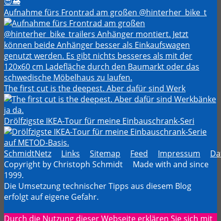
Aufnahme fürs Frontrad am großen @hinterher_bike_t
The first cut is the deepest. Aber dafür sind Werk
Drölfzigste IKEA-Tour für meine Einbauschrank-Seri
SchmidtNetz
Links
Sitemap
Feed
Impressum
Da
Copyright by Christoph Schmidt Made with
and
since
1999.
Die Umsetzung technischer Tipps aus diesem Blog
erfolgt auf eigene Gefahr.
Durch die Nutzung dieser Webseite erklären Sie sich mit