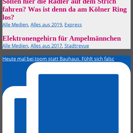
Sollen hier die Radler auf dem Strich
fahren? Was ist denn da am Kölner Ring
los?
Alle Medien
,
Alles aus 2019
,
Express
Elektronengehirn für Ampelmännchen
Alle Medien
,
Alles aus 2017
,
Stadtrevue
Heute mal bei toom statt Bauhaus. Fühlt sich falsc