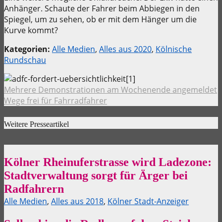
Anhänger. Schaute der Fahrer beim Abbiegen in den
Spiegel, um zu sehen, ob er mit dem Hänger um die
Kurve kommt?
Kategorien:
Alle Medien
,
Alles aus 2020
,
Kölnische
Rundschau
Mehrere Demonstrationen am Wochenende angemeldet
Wege frei für Fahrradfahrer
Weitere Presseartikel
Kölner Rheinuferstrasse wird Ladezone:
Stadtverwaltung sorgt für Ärger bei
Radfahrern
Alle Medien
,
Alles aus 2018
,
Kölner Stadt-Anzeiger