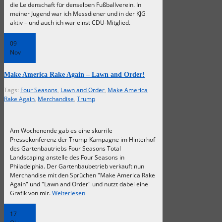
die Leidenschaft für denselben Fußballverein. In
meiner Jugend war ich Messdiener und in der KJG
aktiv – und auch ich war einst CDU-Mitglied.
09
Nov
Make America Rake Again – Lawn and Order!
Tags:
Four Seasons
,
Lawn and Order
,
Make America
Rake Again
,
Merchandise
,
Trump
Am Wochenende gab es eine skurrile
Pressekonferenz der Trump-Kampagne im Hinterhof
des Gartenbautriebs Four Seasons Total
Landscaping anstelle des Four Seasons in
Philadelphia. Der Gartenbaubetrieb verkauft nun
Merchandise mit den Sprüchen "Make America Rake
Again" und "Lawn and Order" und nutzt dabei eine
Grafik von mir.
Weiterlesen
17