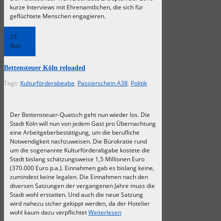
kurze Interviews mit Ehrenamtlichen, die sich für
geflüchtete Menschen engagieren.
23
Nov
Bettensteuer Köln reloaded
Tags:
Kulturförderabgabe
,
Passierschein A38
,
Politik
Der ‪Bettensteuer‬-Quatsch geht nun wieder los. Die
Stadt ‪Köln‬ will nun von jedem Gast pro Übernachtung
eine Arbeitgeberbestätigung, um die berufliche
Notwendigkeit nachzuweisen. Die Bürokratie rund
um die sogenannte ‪‎Kulturförderabgabe‬ kostete die
Stadt bislang schätzungsweise 1,5 Millionen Euro
(370.000 Euro p.a.). Einnahmen gab es bislang keine,
zumindest keine legalen. Die Einnahmen nach den
diversen Satzungen der vergangenen Jahre muss die
Stadt wohl erstatten. Und auch die neue Satzung
wird nahezu sicher gekippt werden, da der Hotelier
wohl kaum dazu verpflichtet
Weiterlesen