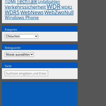
TechTalk
TDMi
Unfallzahlen
WDR
Verkehrssicherheit
WDR2
WDR5
WebZwoNull
WebNews
Windows Phone
Kategorien
Kategorien
Beitragsarchiv
Beitragsarchiv
Suche