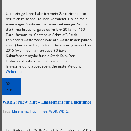
Über einige Jahre habe ich mein Gästezimmer an
beruflich reisende Freunde vermietet. Da ich mein
ehemaliges Gästezimmer aber seit einiger Zeit für
die Firma brauche, gabe es im Jahr 2015 nur 160
Euro Umsatz im “Gästehaus Schmidt”. Beide
zahlenden Gäste waren (wie alle Gäste in den Jahren
zuvor) berufsbedingt in Köln. Daraus ergaben sich in
2015 (wie in den Jahren zuvor) 0 Euro
Kulturförderabgabe für die Stadt Köln. Der
Einfachheit halber hatte ich daher eine
Jahresmeldung abgegeben. Die erste Meldung
Weiterlesen
02
Sep
WDR 2: NRW hilft – Engagement für Flüchtlinge
Tags:
Ehrenamt
,
Flüchtlinge
,
WDR
,
WDR2
Der Radiosender WDR 2 sendete 2. September 2015