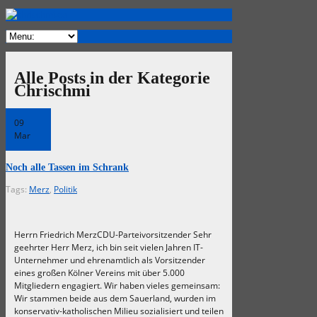
Alle Posts in der Kategorie
Chrischmi
09
Mar
Noch alle Tassen im Schrank
Tags:
Merz
,
Politik
Herrn Friedrich MerzCDU-Parteivorsitzender Sehr
geehrter Herr Merz, ich bin seit vielen Jahren IT-
Unternehmer und ehrenamtlich als Vorsitzender
eines großen Kölner Vereins mit über 5.000
Mitgliedern engagiert. Wir haben vieles gemeinsam:
Wir stammen beide aus dem Sauerland, wurden im
konservativ-katholischen Milieu sozialisiert und teilen