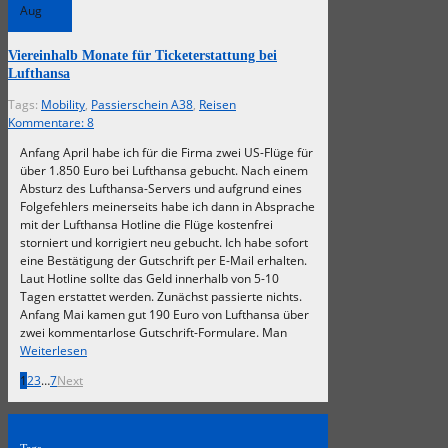
Aug
Viereinhalb Monate für Ticketerstattung bei
Lufthansa
Tags:
Mobility
,
Passierschein A38
,
Reisen
Kommentare:
8
Anfang April habe ich für die Firma zwei US-Flüge für
über 1.850 Euro bei Lufthansa gebucht. Nach einem
Absturz des Lufthansa-Servers und aufgrund eines
Folgefehlers meinerseits habe ich dann in Absprache
mit der Lufthansa Hotline die Flüge kostenfrei
storniert und korrigiert neu gebucht. Ich habe sofort
eine Bestätigung der Gutschrift per E-Mail erhalten.
Laut Hotline sollte das Geld innerhalb von 5-10
Tagen erstattet werden. Zunächst passierte nichts.
Anfang Mai kamen gut 190 Euro von Lufthansa über
zwei kommentarlose Gutschrift-Formulare. Man
Weiterlesen
1
2
3
…
7
Next