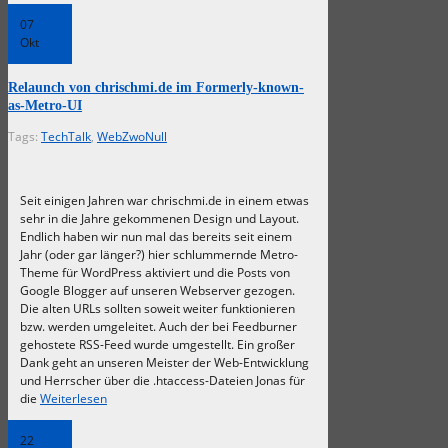
07
Okt
Relaunch von chrischmi.de im Formerly-known-
as-Metro-UI
Tags:
TechTalk
,
WebZwoNull
Seit einigen Jahren war chrischmi.de in einem etwas
sehr in die Jahre gekommenen Design und Layout.
Endlich haben wir nun mal das bereits seit einem
Jahr (oder gar länger?) hier schlummernde Metro-
Theme für WordPress aktiviert und die Posts von
Google Blogger auf unseren Webserver gezogen.
Die alten URLs sollten soweit weiter funktionieren
bzw. werden umgeleitet. Auch der bei Feedburner
gehostete RSS-Feed wurde umgestellt. Ein großer
Dank geht an unseren Meister der Web-Entwicklung
und Herrscher über die .htaccess-Dateien Jonas für
die
Weiterlesen
22