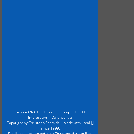
SchmidtNetz
Links
Sitemap
Feed
Impressum
Datenschutz
Copyright by Christoph Schmidt Made with
and
since 1999.
Die Umsetzung technischer Tipps aus diesem Blog