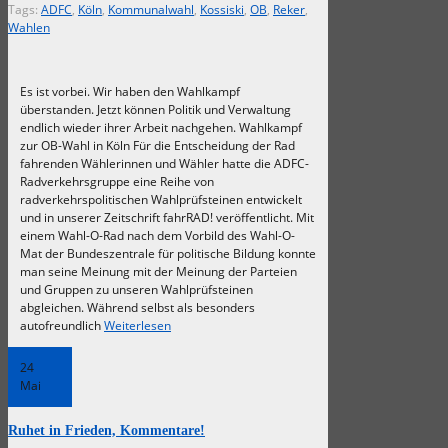
Tags:
ADFC
,
Köln
,
Kommunalwahl
,
Kossiski
,
OB
,
Reker
,
Wahlen
Es ist vorbei. Wir haben den Wahlkampf
überstanden. Jetzt können Politik und Verwaltung
endlich wieder ihrer Arbeit nachgehen. Wahlkampf
zur OB-Wahl in Köln Für die Entscheidung der Rad
fahrenden Wählerinnen und Wähler hatte die ADFC-
Radverkehrsgruppe eine Reihe von
radverkehrspolitischen Wahlprüfsteinen entwickelt
und in unserer Zeitschrift fahrRAD! veröffentlicht. Mit
einem Wahl-O-Rad nach dem Vorbild des Wahl-O-
Mat der Bundeszentrale für politische Bildung konnte
man seine Meinung mit der Meinung der Parteien
und Gruppen zu unseren Wahlprüfsteinen
abgleichen. Während selbst als besonders
autofreundlich
Weiterlesen
24
Mai
Ruhet in Frieden, Kommentare!