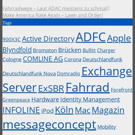
Fahrradwege – Laut ADAC meistens zu schmal
Make America Rake Again – Lawn and Order!
Tags
ADFC
Apple
Active Directory
900X3C
Blyndfold
Brücken
Brompton
Bullitt
Charger
COMLINE AG
Cologne
Corona
Deutschlandfunk
Exchange
Deutschlandfunk Nova
Domradio
Fahrrad
Server
ExSBR
Forefront
Hardware
Identity Management
Greenpeace
Köln
INFOLINE
Magazin
Mac
iPod
messageconcept
Mobility