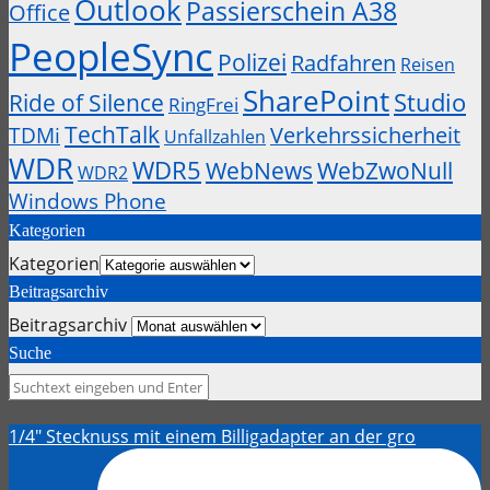
Outlook
Passierschein A38
Office
PeopleSync
Polizei
Radfahren
Reisen
SharePoint
Studio
Ride of Silence
RingFrei
TechTalk
Verkehrssicherheit
TDMi
Unfallzahlen
WDR
WDR5
WebZwoNull
WebNews
WDR2
Windows Phone
Kategorien
Kategorien
Beitragsarchiv
Beitragsarchiv
Suche
1/4" Stecknuss mit einem Billigadapter an der gro