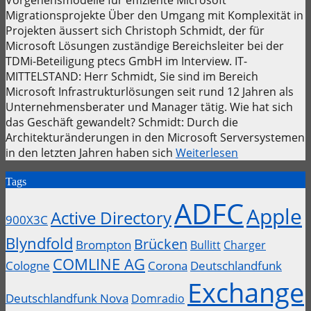
Migrationsprojekte Über den Umgang mit Komplexität in
Projekten äussert sich Christoph Schmidt, der für
Microsoft Lösungen zuständige Bereichsleiter bei der
TDMi-Beteiligung ptecs GmbH im Interview. IT-
MITTELSTAND: Herr Schmidt, Sie sind im Bereich
Microsoft Infrastrukturlösungen seit rund 12 Jahren als
Unternehmensberater und Manager tätig. Wie hat sich
das Geschäft gewandelt? Schmidt: Durch die
Architekturänderungen in den Microsoft Serversystemen
in den letzten Jahren haben sich
Weiterlesen
Tags
ADFC
Apple
Active Directory
900X3C
Blyndfold
Brücken
Brompton
Bullitt
Charger
COMLINE AG
Cologne
Corona
Deutschlandfunk
Exchange
Deutschlandfunk Nova
Domradio