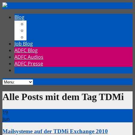
Blog
Chrischmi
Fahrrad
TechTalk
Job Blog
ADFC Blog
ADFC Audios
ADFC Presse
Alle Posts mit dem Tag TDMi
19
Jun
Mailsysteme auf der TDMi Exchange 2010