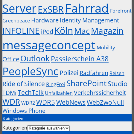
Fahrrad
Server
ExSBR
Forefront
Hardware
Identity Management
Greenpeace
Köln
INFOLINE
Magazin
Mac
iPod
messageconcept
Mobility
Outlook
Passierschein A38
Office
PeopleSync
Polizei
Radfahren
Reisen
SharePoint
Studio
Ride of Silence
RingFrei
TechTalk
Verkehrssicherheit
TDMi
Unfallzahlen
WDR
WDR5
WebZwoNull
WebNews
WDR2
Windows Phone
Kategorien
Kategorien