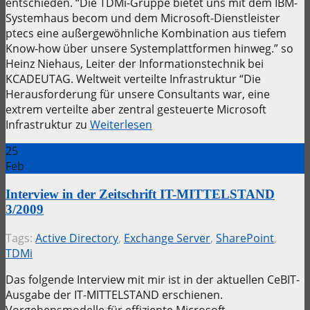
entschieden. “Die TDMi-Gruppe bietet uns mit dem IBM-
Systemhaus becom und dem Microsoft-Dienstleister
ptecs eine außergewöhnliche Kombination aus tiefem
Know-how über unsere Systemplattformen hinweg.” so
Heinz Niehaus, Leiter der Informationstechnik bei
KCADEUTAG. Weltweit verteilte Infrastruktur “Die
Herausforderung für unsere Consultants war, eine
extrem verteilte aber zentral gesteuerte Microsoft
Infrastruktur zu
Weiterlesen
25
Feb
Interview in der Zeitschrift IT-MITTELSTAND
3/2009
Tags:
Active Directory
,
Exchange Server
,
SharePoint
,
TDMi
Das folgende Interview mit mir ist in der aktuellen CeBIT-
Ausgabe der IT-MITTELSTAND erschienen.
Vorgehensmodelle für effiziente Microsoft