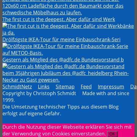
The first cut is the deepest. Aber dafür sind Werk
Drölfzigste IKEA-Tour für meine Einbauschrank-Seri
Gestern als Mitglied des @adfc.de Bundesvorstand b
SchmidtNetz
Links
Sitemap
Feed
Impressum
Da
Copyright by Christoph Schmidt Made with
and
since
1999.
Die Umsetzung technischer Tipps aus diesem Blog
erfolgt auf eigene Gefahr.
Durch die Nutzung dieser Webseite erklären Sie sich mit
der Verwendung von Cookies einverstanden.
OK