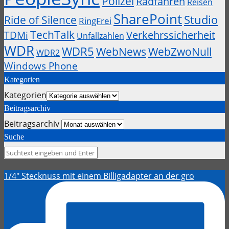
Polizei
Radfahren
Reisen
SharePoint
Studio
Ride of Silence
RingFrei
TechTalk
Verkehrssicherheit
TDMi
Unfallzahlen
WDR
WDR5
WebZwoNull
WebNews
WDR2
Windows Phone
Kategorien
Kategorien
Beitragsarchiv
Beitragsarchiv
Suche
1/4" Stecknuss mit einem Billigadapter an der gro