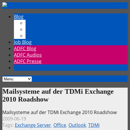
Blog
Chrischmi
Fahrrad
TechTalk
Job Blog
ADFC Blog
ADFC Audios
ADFC Presse
Mailsysteme auf der TDMi Exchange
2010 Roadshow
Mailsysteme auf der TDMi Exchange 2010 Roadshow
2009-06-19
Tags:
Exchange Server
,
Office
,
Outlook
,
TDMi