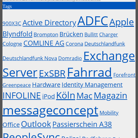
Tags
ADFC
Apple
Active Directory
900X3C
Blyndfold
Brücken
Brompton
Bullitt
Charger
COMLINE AG
Cologne
Corona
Deutschlandfunk
Exchange
Deutschlandfunk Nova
Domradio
Fahrrad
Server
ExSBR
Forefront
Hardware
Identity Management
Greenpeace
Köln
INFOLINE
Magazin
Mac
iPod
messageconcept
Mobility
Outlook
Passierschein A38
Office
PeopleSync