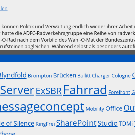
len
t können Politik und Verwaltung endlich wieder ihrer Arbei
hatte die ADFC-Radverkehrsgruppe eine Reihe von radverke
ahl-O-Rad nach dem Vorbild des Wahl-O-Mat der Bundeszentr
üfsteinen abgleichen. Während selbst als besonders auto
Blyndfold
Brücken
Brompton
Cologne
Bullitt
Charger
Fahrrad
Server
ExSBR
Forefront
G
essageconcept
Ou
Office
Mobility
SharePoint
Studio
de of Silence
TDMi
RingFrei
Phone