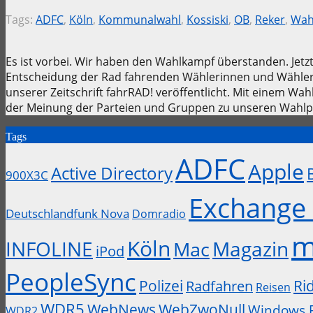
Tags:
ADFC
,
Köln
,
Kommunalwahl
,
Kossiski
,
OB
,
Reker
,
Wah
Es ist vorbei. Wir haben den Wahlkampf überstanden. Jetz
Entscheidung der Rad fahrenden Wählerinnen und Wähler 
unserer Zeitschrift fahrRAD! veröffentlicht. Mit einem W
der Meinung der Parteien und Gruppen zu unseren Wahlpr
Tags
ADFC
Apple
Active Directory
900X3C
Exchange 
Deutschlandfunk Nova
Domradio
m
Köln
INFOLINE
Magazin
Mac
iPod
PeopleSync
Polizei
Ri
Radfahren
Reisen
WDR5
WebZwoNull
WebNews
Windows 
WDR2