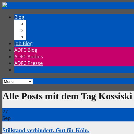
Blog
Chrischmi
Fahrrad
TechTalk
Job Blog
ADFC Blog
ADFC Audios
ADFC Presse
Alle Posts mit dem Tag Kossiski
27
Sep
Stillstand verhindert. Gut für Köln.