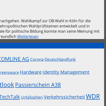
t nachgehen. Wahlkampf zur OB-Wahl in Köln Für die
hrspolitischen Wahlprüfsteinen entwickelt und in
ale für politische Bildung konnte man seine Meinung mit
freundlich
Weiterlesen
COMLINE AG
Corona
Deutschlandfunk
Hardware
Identity Management
reenpeace
tlook
Passierschein A38
WDR
TechTalk
Verkehrssicherheit
Unfallzahlen