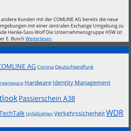
d andere Kunden mit der COMLINE AG bereits die neue
AN-Umgebungen mit einer zentralen Exchange Umgebung zu
Kunde Henke-Sass-Wolf Die Unternehmensgruppe HSW ist
er E. Busch
Weiterlesen
COMLINE AG
Corona
Deutschlandfunk
Hardware
Identity Management
reenpeace
tlook
Passierschein A38
WDR
TechTalk
Verkehrssicherheit
Unfallzahlen