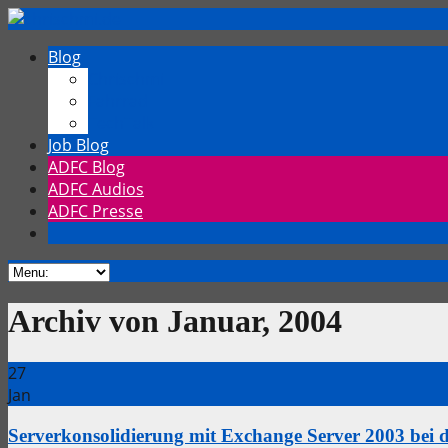
Blog
Chrischmi
Fahrrad
TechTalk
Job Blog
ADFC Blog
ADFC Audios
ADFC Presse
Archiv von Januar, 2004
27
Jan
Serverkonsolidierung mit Exchange Server 2003 bei