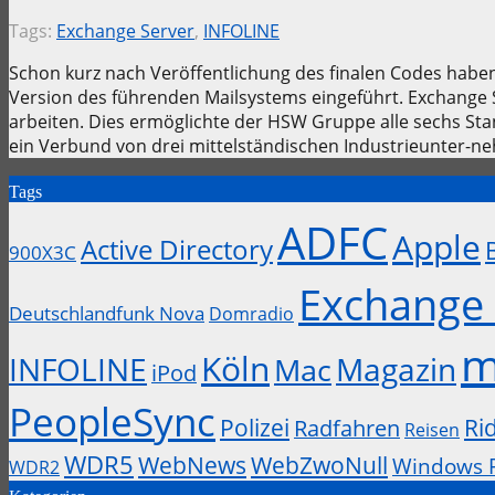
Tags:
Exchange Server
,
INFOLINE
Schon kurz nach Veröffentlichung des finalen Codes hab
Version des führenden Mailsystems eingeführt. Exchange 
arbeiten. Dies ermöglichte der HSW Gruppe alle sechs S
ein Verbund von drei mittelständischen Industrieunter-n
Tags
ADFC
Apple
Active Directory
900X3C
Exchange 
Deutschlandfunk Nova
Domradio
m
Köln
INFOLINE
Magazin
Mac
iPod
PeopleSync
Polizei
Ri
Radfahren
Reisen
WDR5
WebZwoNull
WebNews
Windows 
WDR2