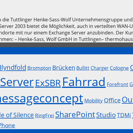
en die Tuttlinger Henke-Sass-Wolf Unternehmensgruppe un
Server 2003 bietet die Möglichkeit, auch in verteilten W
tandorte mit nur einem Exchange Server anzubinden. Der 
ehmen: – Henke-Sass, Wolf GmbH in Tuttlingen– thermohaus
Blyndfold
Brücken
Brompton
Cologne
Bullitt
Charger
Fahrrad
Server
ExSBR
Forefront
G
essageconcept
Ou
Office
Mobility
SharePoint
Studio
de of Silence
TDMi
RingFrei
Phone