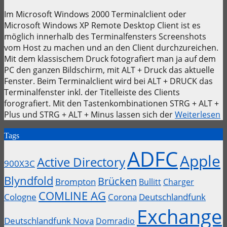
Im Microsoft Windows 2000 Terminalclient oder
Microsoft Windows XP Remote Desktop Client ist es
möglich innerhalb des Terminalfensters Screenshots
vom Host zu machen und an den Client durchzureichen.
Mit dem klassischem Druck fotografiert man ja auf dem
PC den ganzen Bildschirm, mit ALT + Druck das aktuelle
Fenster. Beim Terminalclient wird bei ALT + DRUCK das
Terminalfenster inkl. der Titelleiste des Clients
forografiert. Mit den Tastenkombinationen STRG + ALT +
Plus und STRG + ALT + Minus lassen sich der
Weiterlesen
Tags
ADFC
Apple
Active Directory
900X3C
Blyndfold
Brücken
Brompton
Bullitt
Charger
COMLINE AG
Cologne
Corona
Deutschlandfunk
Exchange
Deutschlandfunk Nova
Domradio