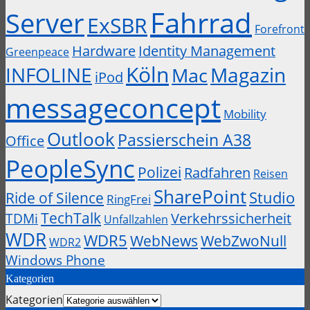
Fahrrad
Server
ExSBR
Forefront
Hardware
Identity Management
Greenpeace
Köln
INFOLINE
Magazin
Mac
iPod
messageconcept
Mobility
Outlook
Passierschein A38
Office
PeopleSync
Polizei
Radfahren
Reisen
SharePoint
Studio
Ride of Silence
RingFrei
TechTalk
Verkehrssicherheit
TDMi
Unfallzahlen
WDR
WDR5
WebZwoNull
WebNews
WDR2
Windows Phone
Kategorien
Kategorien