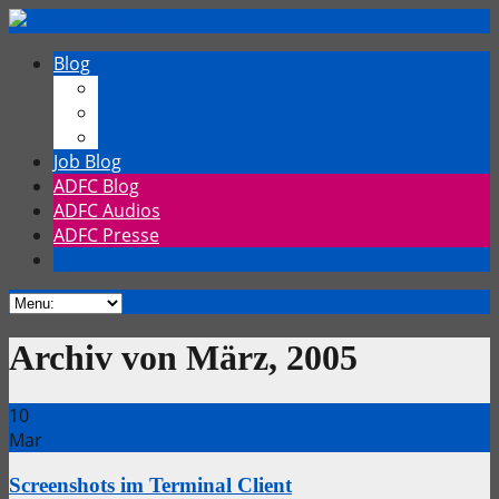
Blog
Chrischmi
Fahrrad
TechTalk
Job Blog
ADFC Blog
ADFC Audios
ADFC Presse
Archiv von März, 2005
10
Mar
Screenshots im Terminal Client