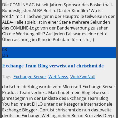
Die COMLINE AG ist seit Jahren Sponsor des Baskettball-
Bundesligisten ALBA Berlin. Da der Kinofilm “Wo ist
Fred?” mit Til Schweiger in der Hauptrolle teilweise in der
ALBA-Halle spielt, ist in einer Szene mehrere Sekunden
das COMLINE-Logo von der Bandenwerbung zu sehen.
Ob die Werbung hilft? Auf jeden Fall war es eine nette
Überraschung im Kino in Potsdam für mich. ;-)
08
Jan
Exchange Team Blog verweist auf chrischmi.de
Tags:
Exchange Server
,
WebNews
,
WebZwoNull
chrischmi.de/blog wurde vom Microsoft Exchange Server
Product Team verlinkt. Man findet mein Blog etwa seit
Jahresbeginn in der Linkliste des Exchange Team Blog
You had me at EHLO unter der Kategorie Internationale
Exchange Blogger. Dort ist chrischmi.de nun das zweite
deutsche Exchange Weblog neben Bernd Kruczeks Deep