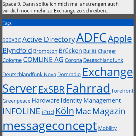
Space 9. Dann sollte ich mich mal anstrengen auch
wirklich noch mehr zu Exchange zu schreiben…
Tags
ADFC
Apple
Active Directory
900X3C
Blyndfold
Brücken
Brompton
Bullitt
Charger
COMLINE AG
Cologne
Corona
Deutschlandfunk
Exchange
Deutschlandfunk Nova
Domradio
Fahrrad
Server
ExSBR
Forefront
Hardware
Identity Management
Greenpeace
Köln
INFOLINE
Magazin
Mac
iPod
messageconcept
Mobility