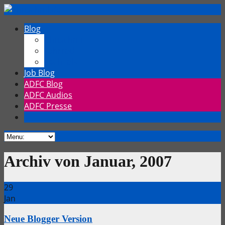
Blog
Chrischmi
Fahrrad
TechTalk
Job Blog
ADFC Blog
ADFC Audios
ADFC Presse
Archiv von Januar, 2007
29
Jan
Neue Blogger Version