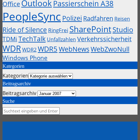
Outlook
Passierschein A38
Office
PeopleSync
Polizei
Radfahren
Reisen
SharePoint
Studio
Ride of Silence
RingFrei
TechTalk
Verkehrssicherheit
TDMi
Unfallzahlen
WDR
WDR5
WebZwoNull
WebNews
WDR2
Windows Phone
Kategorien
Kategorien
Beitragsarchiv
Beitragsarchiv
Suche