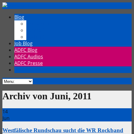
Blog
Chrischmi
Fahrrad
TechTalk
Job Blog
ADFC Blog
ADFC Audios
ADFC Presse
Archiv von Juni, 2011
14
Jun
Westfälische Rundschau sucht die WR Rockband