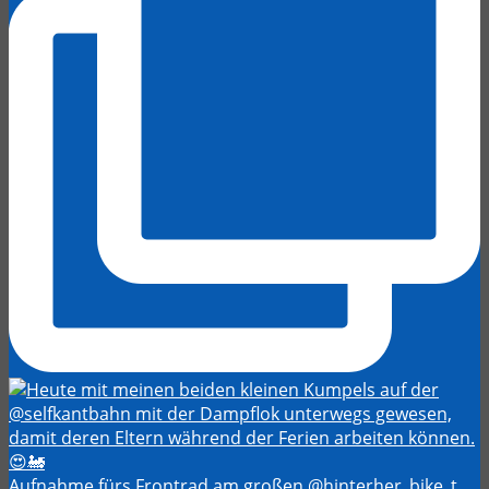
Aufnahme fürs Frontrad am großen @hinterher_bike_t