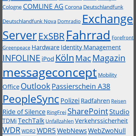
COMLINE AG
Cologne
Corona
Deutschlandfunk
Exchange
Deutschlandfunk Nova
Domradio
Fahrrad
Server
ExSBR
Forefront
Hardware
Identity Management
Greenpeace
Köln
INFOLINE
Magazin
Mac
iPod
messageconcept
Mobility
Outlook
Passierschein A38
Office
PeopleSync
Polizei
Radfahren
Reisen
SharePoint
Studio
Ride of Silence
RingFrei
TechTalk
Verkehrssicherheit
TDMi
Unfallzahlen
WDR
WDR5
WebZwoNull
WebNews
WDR2