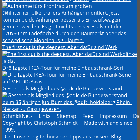
The first cut is the deepest. Aber dafür sind Werk
Drölfzigste IKEA-Tour für meine Einbauschrank-Seri
Gestern als Mitglied des @adfc.de Bundesvorstand b
SchmidtNetz
Links
Sitemap
Feed
Impressum
Da
Copyright by Christoph Schmidt Made with
and
since
1999.
Die Umsetzung technischer Tipps aus diesem Blog