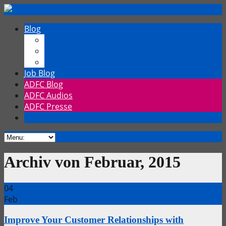
Blog
Chrischmi
Fahrrad
TechTalk
Job Blog
ADFC Blog
ADFC Audios
ADFC Presse
Archiv von Februar, 2015
04
Feb
Improve Your Customer Relationships with