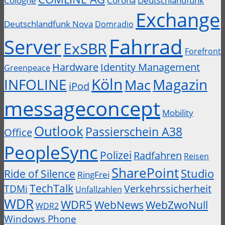
Cologne
Corona
Deutschlandfunk
Exchange
Deutschlandfunk Nova
Domradio
Fahrrad
Server
ExSBR
Forefront
Hardware
Identity Management
Greenpeace
Köln
INFOLINE
Magazin
Mac
iPod
messageconcept
Mobility
Outlook
Passierschein A38
Office
PeopleSync
Polizei
Radfahren
Reisen
SharePoint
Studio
Ride of Silence
RingFrei
TechTalk
Verkehrssicherheit
TDMi
Unfallzahlen
WDR
WDR5
WebZwoNull
WebNews
WDR2
Windows Phone