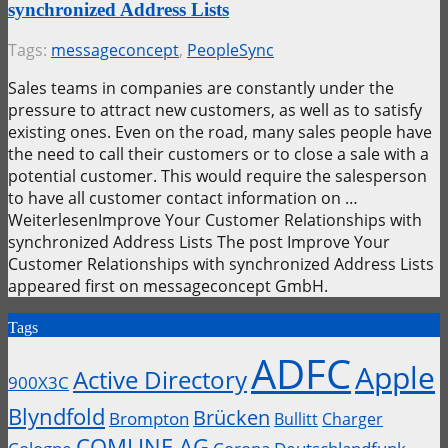
synchronized Address Lists
Tags:
messageconcept
,
PeopleSync
Sales teams in companies are constantly under the
pressure to attract new customers, as well as to satisfy
existing ones. Even on the road, many sales people have
the need to call their customers or to close a sale with a
potential customer. This would require the salesperson
to have all customer contact information on …
WeiterlesenImprove Your Customer Relationships with
synchronized Address Lists The post Improve Your
Customer Relationships with synchronized Address Lists
appeared first on messageconcept GmbH.
Tags
ADFC
Apple
Active Directory
900X3C
Blyndfold
Brücken
Brompton
Bullitt
Charger
COMLINE AG