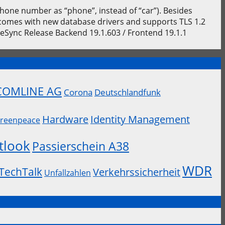
phone number as “phone”, instead of “car”). Besides
comes with new database drivers and supports TLS 1.2
Sync Release Backend 19.1.603 / Frontend 19.1.1
COMLINE AG
Corona
Deutschlandfunk
Hardware
Identity Management
reenpeace
tlook
Passierschein A38
WDR
TechTalk
Verkehrssicherheit
Unfallzahlen