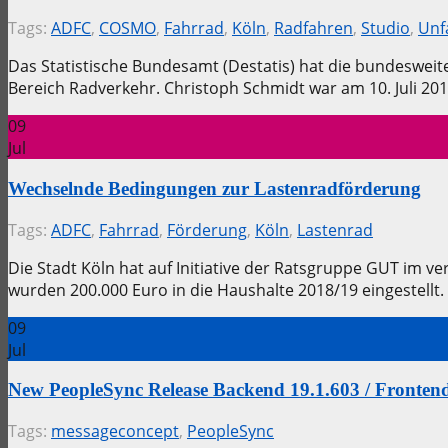
Tags:
ADFC
,
COSMO
,
Fahrrad
,
Köln
,
Radfahren
,
Studio
,
Unf
Das Statistische Bundesamt (Destatis) hat die bundesweite
Bereich Radverkehr. Christoph Schmidt war am 10. Juli 
09
Jul
Wechselnde Bedingungen zur Lastenradförderung
Tags:
ADFC
,
Fahrrad
,
Förderung
,
Köln
,
Lastenrad
Die Stadt Köln hat auf Initiative der Ratsgruppe GUT im 
wurden 200.000 Euro in die Haushalte 2018/19 eingestellt.
09
Jul
New PeopleSync Release Backend 19.1.603 / Frontend
Tags:
messageconcept
,
PeopleSync