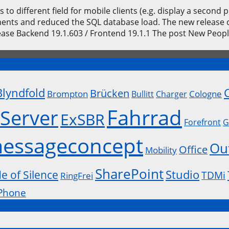
 different field for mobile clients (e.g. display a second 
ments and reduced the SQL database load. The new release 
se Backend 19.1.603 / Frontend 19.1.1 The post New People
Blyndfold
Brücken
Brompton
Cologne
Bullitt
Charger
Fahrrad
Server
ExSBR
Forefront
G
essageconcept
Ou
Office
Mobility
SharePoint
Studio
de of Silence
TDMi
RingFrei
Phone