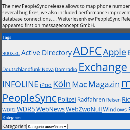
The new PeopleSync release allows to map phone numbers to
several bug fixes, we also included performance improve
database connections. … WeiterlesenNew PeopleSync Relea
appeared first on messageconcept GmbH.
Tags
ADFC
Apple
Active Directory
900X3C
Exchange 
Deutschlandfunk Nova
Domradio
m
Köln
INFOLINE
Magazin
Mac
iPod
PeopleSync
Polizei
Ri
Radfahren
Reisen
WDR5
WebZwoNull
WebNews
Windows 
WDR2
Kategorien
Kategorien