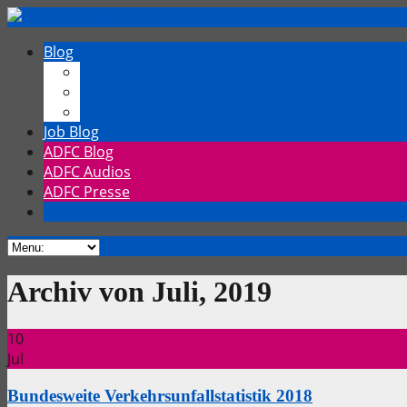
Blog
Chrischmi
Fahrrad
TechTalk
Job Blog
ADFC Blog
ADFC Audios
ADFC Presse
Archiv von Juli, 2019
10
Jul
Bundesweite Verkehrsunfallstatistik 2018