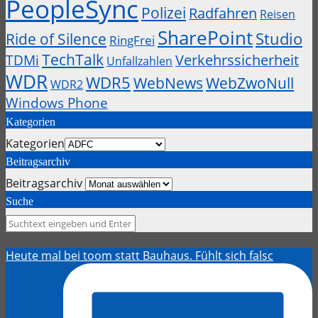
PeopleSync
Polizei
Radfahren
Reisen
SharePoint
Studio
Ride of Silence
RingFrei
TechTalk
Verkehrssicherheit
TDMi
Unfallzahlen
WDR
WDR5
WebZwoNull
WebNews
WDR2
Windows Phone
Kategorien
Kategorien
Beitragsarchiv
Beitragsarchiv
Suche
Heute mal bei toom statt Bauhaus. Fühlt sich falsc