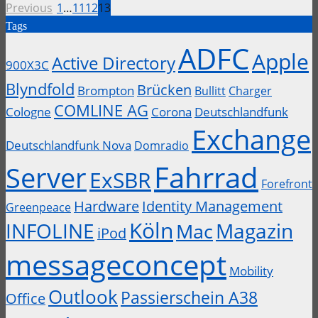
Previous
1
…
11
12
13
Tags
ADFC
Apple
Active Directory
900X3C
Blyndfold
Brücken
Brompton
Bullitt
Charger
COMLINE AG
Cologne
Corona
Deutschlandfunk
Exchange
Deutschlandfunk Nova
Domradio
Fahrrad
Server
ExSBR
Forefront
Hardware
Identity Management
Greenpeace
Köln
INFOLINE
Magazin
Mac
iPod
messageconcept
Mobility
Outlook
Passierschein A38
Office