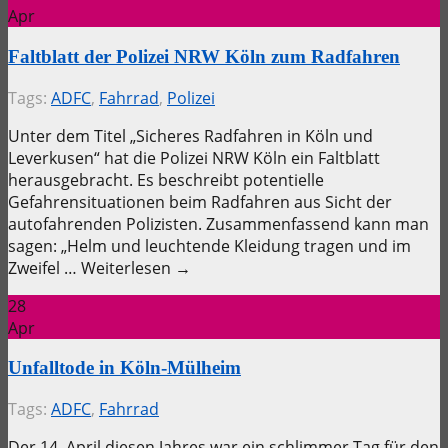
Apr
Faltblatt der Polizei NRW Köln zum Radfahren
Tags:
ADFC
,
Fahrrad
,
Polizei
Unter dem Titel „Sicheres Radfahren in Köln und
Leverkusen“ hat die Polizei NRW Köln ein Faltblatt
herausgebracht. Es beschreibt potentielle
Gefahrensituationen beim Radfahren aus Sicht der
autofahrenden Polizisten. Zusammenfassend kann man
sagen: „Helm und leuchtende Kleidung tragen und im
Zweifel … Weiterlesen →
28
Apr
Unfalltode in Köln-Mülheim
Tags:
ADFC
,
Fahrrad
Der 14. April diesen Jahres war ein schlimmer Tag für den