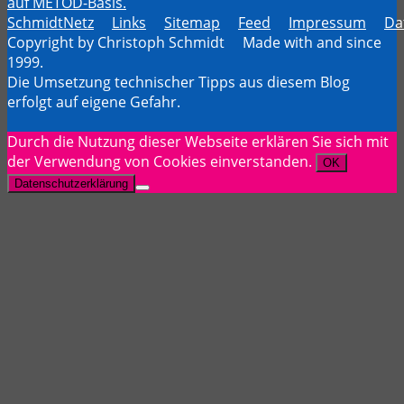
SchmidtNetz
Links
Sitemap
Feed
Impressum
Da
Copyright by Christoph Schmidt Made with
and
since
1999.
Die Umsetzung technischer Tipps aus diesem Blog
erfolgt auf eigene Gefahr.
Durch die Nutzung dieser Webseite erklären Sie sich mit
der Verwendung von Cookies einverstanden.
OK
Datenschutzerklärung