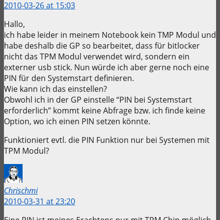
2010-03-26 at 15:03
Hallo,
ich habe leider in meinem Notebook kein TMP Modul und
habe deshalb die GP so bearbeitet, dass für bitlocker
nicht das TPM Modul verwendet wird, sondern ein
externer usb stick. Nun würde ich aber gerne noch eine
PIN für den Systemstart definieren.
Wie kann ich das einstellen?
Obwohl ich in der GP einstelle “PIN bei Systemstart
erforderlich” kommt keine Abfrage bzw. ich finde keine
Option, wo ich einen PIN setzen könnte.
Funktioniert evtl. die PIN Funktion nur bei Systemen mit
TPM Modul?
Chrischmi
2010-03-31 at 23:20
Eine PIN ist meines Erachtens nur mit TPM Chip möglich.