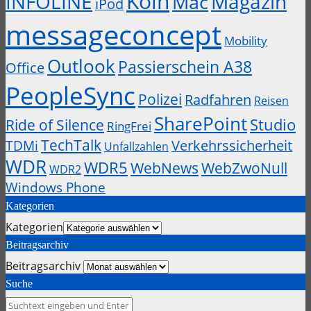
Köln
INFOLINE
Magazin
Mac
iPod
messageconcept
Mobility
Outlook
Passierschein A38
Office
PeopleSync
Polizei
Radfahren
Reisen
SharePoint
Studio
Ride of Silence
RingFrei
TechTalk
Verkehrssicherheit
TDMi
Unfallzahlen
WDR
WDR5
WebZwoNull
WebNews
WDR2
Windows Phone
Kategorien
Kategorien
Beitragsarchiv
Beitragsarchiv
Suche