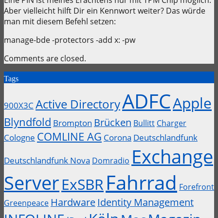
Aber vielleicht hilft Dir ein Kennwort weiter? Das würde
man mit diesem Befehl setzen:
manage-bde -protectors -add x: -pw
Comments are closed.
Tags
ADFC
Apple
Active Directory
900X3C
Blyndfold
Brücken
Brompton
Bullitt
Charger
COMLINE AG
Cologne
Corona
Deutschlandfunk
Exchange
Deutschlandfunk Nova
Domradio
Fahrrad
Server
ExSBR
Forefront
Hardware
Identity Management
Greenpeace