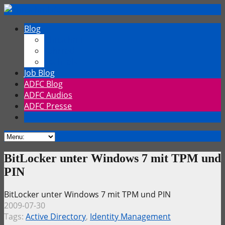
Blog
Chrischmi
Fahrrad
TechTalk
Job Blog
ADFC Blog
ADFC Audios
ADFC Presse
BitLocker unter Windows 7 mit TPM und
PIN
BitLocker unter Windows 7 mit TPM und PIN
2009-07-30
Tags:
Active Directory
,
Identity Management