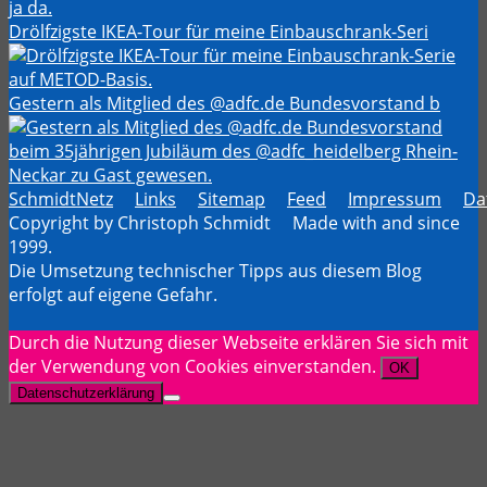
Drölfzigste IKEA-Tour für meine Einbauschrank-Seri
Gestern als Mitglied des @adfc.de Bundesvorstand b
SchmidtNetz
Links
Sitemap
Feed
Impressum
Da
Copyright by Christoph Schmidt Made with
and
since
1999.
Die Umsetzung technischer Tipps aus diesem Blog
erfolgt auf eigene Gefahr.
Durch die Nutzung dieser Webseite erklären Sie sich mit
der Verwendung von Cookies einverstanden.
OK
Datenschutzerklärung