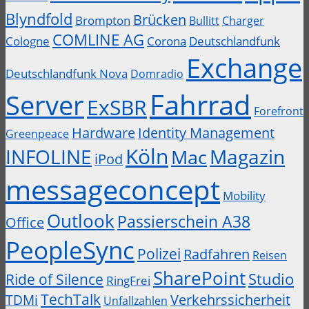
Blyndfold
Brücken
Brompton
Bullitt
Charger
COMLINE AG
Cologne
Corona
Deutschlandfunk
Exchange
Deutschlandfunk Nova
Domradio
Fahrrad
Server
ExSBR
Forefront
Hardware
Identity Management
Greenpeace
Köln
INFOLINE
Magazin
Mac
iPod
messageconcept
Mobility
Outlook
Passierschein A38
Office
PeopleSync
Polizei
Radfahren
Reisen
SharePoint
Studio
Ride of Silence
RingFrei
TechTalk
Verkehrssicherheit
TDMi
Unfallzahlen