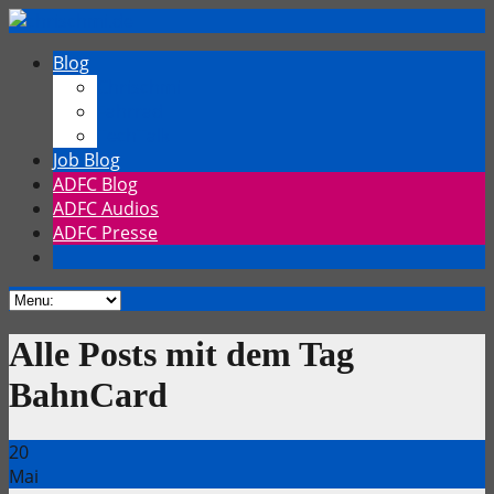
Blog
Chrischmi
Fahrrad
TechTalk
Job Blog
ADFC Blog
ADFC Audios
ADFC Presse
Alle Posts mit dem Tag
BahnCard
20
Mai