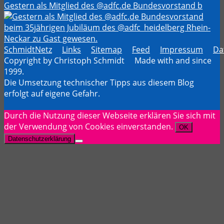
Gestern als Mitglied des @adfc.de Bundesvorstand b
SchmidtNetz
Links
Sitemap
Feed
Impressum
Da
Copyright by Christoph Schmidt Made with
and
since
1999.
Die Umsetzung technischer Tipps aus diesem Blog
erfolgt auf eigene Gefahr.
Durch die Nutzung dieser Webseite erklären Sie sich mit
der Verwendung von Cookies einverstanden.
OK
Datenschutzerklärung