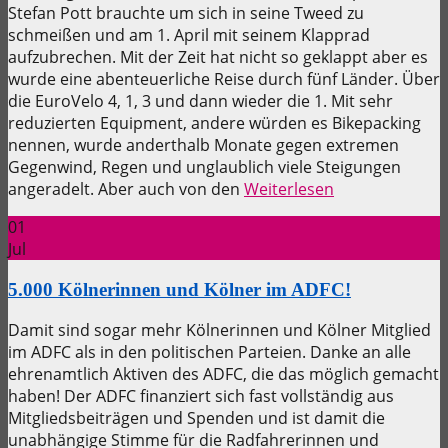
Stefan Pott brauchte um sich in seine Tweed zu
schmeißen und am 1. April mit seinem Klapprad
aufzubrechen. Mit der Zeit hat nicht so geklappt aber es
wurde eine abenteuerliche Reise durch fünf Länder. Über
die EuroVelo 4, 1, 3 und dann wieder die 1. Mit sehr
reduzierten Equipment, andere würden es Bikepacking
nennen, wurde anderthalb Monate gegen extremen
Gegenwind, Regen und unglaublich viele Steigungen
angeradelt. Aber auch von den
Weiterlesen
01
Jul
5.000 Kölnerinnen und Kölner im ADFC!
Damit sind sogar mehr Kölnerinnen und Kölner Mitglied
im ADFC als in den politischen Parteien. Danke an alle
ehrenamtlich Aktiven des ADFC, die das möglich gemacht
haben! Der ADFC finanziert sich fast vollständig aus
Mitgliedsbeiträgen und Spenden und ist damit die
unabhängige Stimme für die Radfahrerinnen und