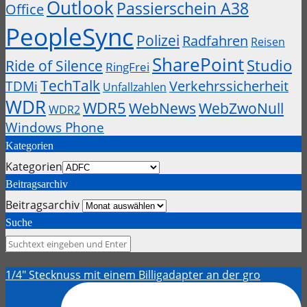
Outlook
Passierschein A38
Office
PeopleSync
Polizei
Radfahren
Reisen
SharePoint
Studio
Ride of Silence
RingFrei
TechTalk
Verkehrssicherheit
TDMi
Unfallzahlen
WDR
WDR5
WebZwoNull
WebNews
WDR2
Windows Phone
Kategorien
Kategorien
Beitragsarchiv
Beitragsarchiv
Suche
1/4" Stecknuss mit einem Billigadapter an der gro