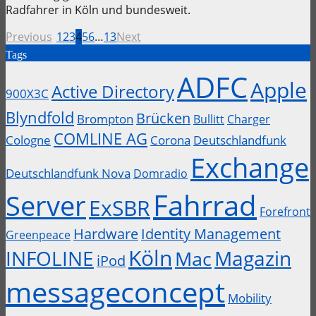
Radfahrer in Köln und bundesweit.
Previous
1
2
3
4
5
6
…
13
Next
Tags
ADFC
Apple
Active Directory
900X3C
Blyndfold
Brücken
Brompton
Bullitt
Charger
COMLINE AG
Cologne
Corona
Deutschlandfunk
Exchange
Deutschlandfunk Nova
Domradio
Fahrrad
Server
ExSBR
Forefront
Hardware
Identity Management
Greenpeace
Köln
INFOLINE
Magazin
Mac
iPod
messageconcept
Mobility